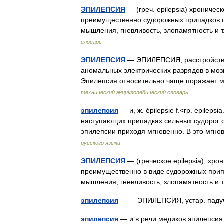
ЭПИЛЕПСИЯ
— (греч. epilepsia) хроничес
преимущественно судорожных припадков с 
мышления, гневливость, злопамятность и
словарь
ЭПИЛЕПСИЯ
— ЭПИЛЕПСИЯ, расстройство
аномальных электрических разрядов в моз
Эпилепсия относительно чаще поражает 
технический энциклопедический словарь
эпилепсия
— и, ж. épilepsie f.<гр. epile
наступающих припадках сильных судорог с
эпилепсии приходя мгновенно. В это мг
русского языка
ЭПИЛЕПСИЯ
— (греческое epilepsia), хр
преимущественно в виде судорожных припа
мышления, гневливость, злопамятность и
эпилепсия
— ЭПИЛЕПСИЯ, устар. пад
эпилепсия
— и в речи медиков эпилепс