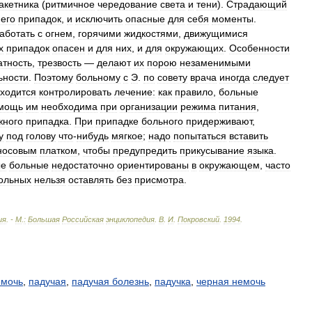
акетника
(
ритмичное
чередование
света
и
тени
).
Страдающий
него
припадок
,
и
исключить
опасные
для
себя
моменты
.
аботать
с
огнем
,
горячими
жидкостями
,
движущимися
х
припадок
опасен
и
для
них
,
и
для
окружающих
.
Особенности
атность
,
трезвость
—
делают
их
порою
незаменимыми
ьности
.
Поэтому
больному
с
Э
.
по
совету
врача
иногда
следует
ходится
контролировать
лечение:
как
правило
,
больные
мощь
им
необходима
при
организации
режима
питания
,
жного
припадка
.
При
припадке
больного
придерживают
,
у
под
голову
что
-
нибудь
мягкое
;
надо
попытаться
вставить
носовым
платком
,
чтобы
предупредить
прикусывание
языка
.
ые
больные
недостаточно
ориентированы
в
окружающем
,
часто
ольных
нельзя
оставлять
без
присмотра
.
ия
. -
М
.
:
Большая
Российская
энциклопедия
.
В
.
И
.
Покровский
.
1994
.
емочь
,
падучая
,
падучая болезнь
,
падучка
,
черная немочь