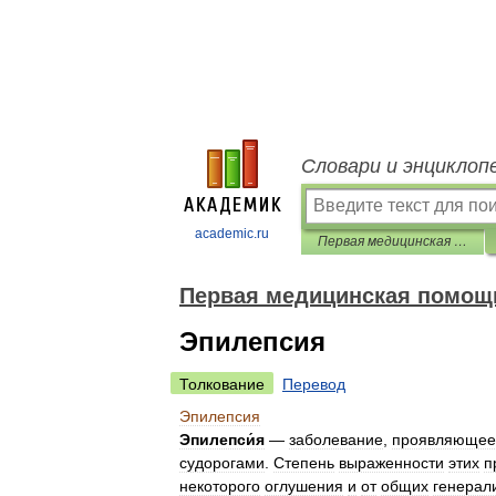
Словари и энциклоп
academic.ru
Первая медицинская помощь - популярная энциклопедия
Первая медицинская помощь
Эпилепсия
Толкование
Перевод
Эпилепсия
Эпилепси́я
—
заболевание
,
проявляющее
судорогами
.
Степень
выраженности
этих
п
некоторого
оглушения
и
от
общих
генерал