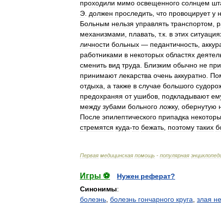
проходили
мимо
освещенного
солнцем
шт
Э
.
должен
проследить
,
что
провоцирует
у
Больным
нельзя
управлять
транспортом
,
р
механизмами
,
плавать
,
т
.
к
.
в
этих
ситуация
личности
больных
—
педантичность
,
аккур
работниками
в
некоторых
областях
деятел
сменить
вид
труда
.
Близким
обычно
не
при
принимают
лекарства
очень
аккуратно
.
По
отдыха
,
а
также
в
случае
большого
судоро
предохраняя
от
ушибов
,
подкладывают
ем
между
зубами
больного
ложку
,
обернутую
После
эпилептического
припадка
некотор
стремятся
куда
-
то
бежать
,
поэтому
таких
б
Первая
медицинская
помощь
-
популярная
энциклопед
Игры ⚽
Нужен реферат?
Синонимы
:
болезнь
,
болезнь гончарного круга
,
злая н