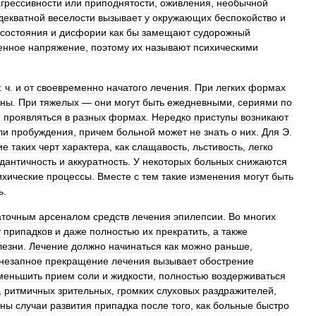
агрессивности
или
приподнятости
,
оживления
,
необычной
декватной
веселости
вызывает
у
окружающих
беспокойство
и
состояния
и
дисфории
как
бы
замещают
судорожный
енное
напряжение
,
поэтому
их
называют
психическими
.
ч
.
и
от
своевременно
начатого
лечения
.
При
легких
формах
пны
.
При
тяжелых
—
они
могут
быть
ежедневными
,
сериями
по
и
проявляться
в
разных
формах
.
Нередко
приступы
возникают
ли
пробуждения
,
причем
больной
может
не
знать
о
них
.
Для
Э
.
ие
таких
черт
характера
,
как
слащавость
,
льстивость
,
легко
дантичность
и
аккуратность
.
У
некоторых
больных
снижаются
ихические
процессы
.
Вместе
с
тем
такие
изменения
могут
быть
ь
.
аточным
арсеналом
средств
лечения
эпилепсии
.
Во
многих
у
припадков
и
даже
полностью
их
прекратить
,
а
также
лезни
.
Лечение
должно
начинаться
как
можно
раньше
,
незапное
прекращение
лечения
вызывает
обострение
меньшить
прием
соли
и
жидкости
,
полностью
воздерживаться
,
ритмичных
зрительных
,
громких
слуховых
раздражителей
,
тны
случаи
развития
припадка
после
того
,
как
больные
быстро