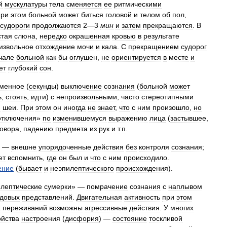
й
мускулатуры
тела
сменяется
ее
ритмическими
ри
этом
больной
может
биться
головой
и
телом
об
пол
,
судороги
продолжаются
2
—
3
мин
и
затем
прекращаются
.
В
стая
слюна
,
нередко
окрашенная
кровью
в
результате
извольное
отхождение
мочи
и
кала
.
С
прекращением
судорог
чале
больной
как
бы
оглушен
,
не
ориентируется
в
месте
и
ет
глубокий
сон
.
еменное
(
секунды
)
выключение
сознания
(
больной
может
ь
,
стоять
,
идти
)
с
непроизвольными
,
часто
стереотипными
и
шеи
.
При
этом
он
иногда
не
знает
,
что
с
ним
произошло
,
но
отключения
»
по
изменившемуся
выражению
лица
(
застывшее
,
говора
,
падению
предмета
из
рук
и
т
.
п
.
—
внешне
упорядоченные
действия
без
контроля
сознания
;
ет
вспомнить
,
где
он
был
и
что
с
ним
происходило
.
ение
(
бывает
и
неэпилептического
происхождения
).
илептические
сумерки
» —
помрачение
сознания
с
наплывом
довых
представлений
.
Двигательная
активность
при
этом
х
переживаний
возможны
агрессивные
действия
.
У
многих
ойства
настроения
(
дисфория
) —
состояние
тоскливой