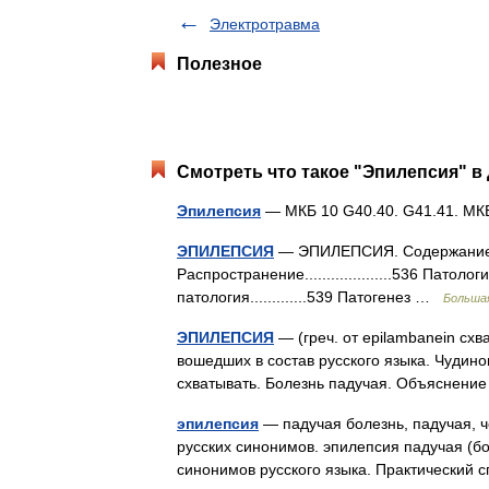
Электротравма
Полезное
Смотреть что такое "Эпилепсия" в 
Эпилепсия
— МКБ 10 G40.40. G41.41. М
ЭПИЛЕПСИЯ
— ЭПИЛЕПСИЯ. Содержание: История
Распространение....................536 Патоло
патология.............539 Патогенез …
Большая
ЭПИЛЕПСИЯ
— (греч. от epilambanein схв
вошедших в состав русского языка. Чудинов
схватывать. Болезнь падучая. Объяснен
эпилепсия
— падучая болезнь, падучая, ч
русских синонимов. эпилепсия падучая (бол
синонимов русского языка. Практический 