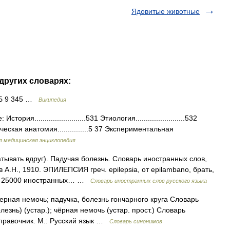
Ядовитые животные
других словарях:
КБ 9 345 …
Википедия
.........................531 Этиология........................532
гическая анатомия...............5 37 Экспериментальная
 медицинская энциклопедия
атывать вдруг). Падучая болезнь. Словарь иностранных слов,
 А.Н., 1910. ЭПИЛЕПСИЯ греч. epilepsia, от epilambano, брать,
ие 25000 иностранных… …
Словарь иностранных слов русского языка
ерная немочь; падучка, болезнь гончарного круга Словарь
езнь) (устар.); чёрная немочь (устар. прост.) Словарь
справочник. М.: Русский язык …
Словарь синонимов