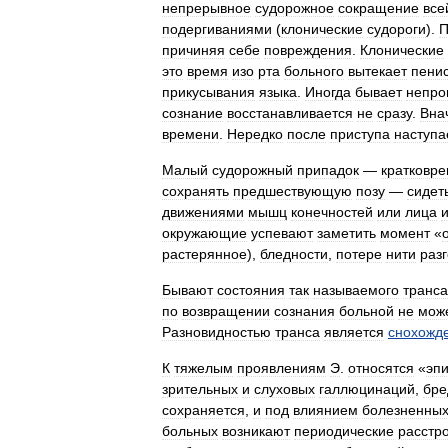
непрерывное
судорожное
сокращение
все
подергиваниями
(
клонические
судороги
).
П
причиняя
себе
повреждения
.
Клонические
это
время
изо
рта
больного
вытекает
пени
прикусывания
языка
.
Иногда
бывает
непро
сознание
восстанавливается
не
сразу
.
Вна
времени
.
Нередко
после
приступа
наступа
Малый
судорожный
припадок
—
кратковр
сохранять
предшествующую
позу
—
сидет
движениями
мышц
конечностей
или
лица
окружающие
успевают
заметить
момент
«
растерянное
),
бледности
,
потере
нити
раз
Бывают
состояния
так
называемого
транса
по
возвращении
сознания
больной
не
мож
Разновидностью
транса
является
снохожд
К
тяжелым
проявлениям
Э
.
относятся
«
эп
зрительных
и
слуховых
галлюцинаций
,
бре
сохраняется
,
и
под
влиянием
болезненны
больных
возникают
периодические
расстр