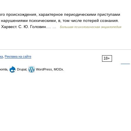
го происхождения, характерное периодическими приступами
нарушениями психическими, в, том числе потерей сознания.
Т, Харвест. С. Ю. Головин.… …
Большая психологическая энциклопедия
ка
,
Реклама на сайте
18+
omla,
Drupal,
WordPress, MODx.