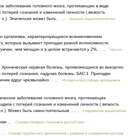
кое заболевание головного мозга, протекающее в виде
потерей сознания и изменений личности ( вязкость
 т. п.). Эпилепсия может быть… …
Большой Энциклопедический
 организма, характеризующееся возникновением
гу, которые вызывают припадки разной интенсивности.
мужчин, чем женщин и в целом встречается у 2%… …
Научно-
psia. Хроническая нервная болезнь, проявляющаяся во внезапно
 потерей сознания; падучая болезнь. БАС 1. Припадки
новение вдруг чрезвычайно… …
Исторический словарь галлицизмов
оническое заболевание головного мозга, протекающее
дков с потерей сознания и изменений личности ( вязкость
 т.п.). Может быть самостоятельным… …
Современная энциклопедия
учая …
Словарь-тезаурус синонимов русской речи
ия …
Словарь трудностей произношения и ударения в современном русском