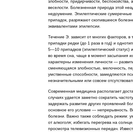
злобности
,
придирчивости
,
беспокойства
,
веселости
.
Болезненная
природа
этой
неа
недоумение
.
Эпилептические
сумеречные
припадок
,
разряжают
скопившееся
болезн
эквивалентами
эпилепсии
.
Течение
Э
.
зависит
от
многих
факторов
,
в
т
припадки
редки
(
до
1
раза
в
год
)
и
одноти
5
—
10
припадков
(
эпилептический
статус
)
во
время
сна
,
чаще
в
момент
засыпания
и
характерны
изменения
личности
—
развит
сменяющаяся
злобностью
,
мелочность
,
пе
умственные
способности
,
замедляются
пс
незначительными
или
совсем
отсутствоват
Современная
медицина
располагает
дост
случаях
удается
заметно
сократить
частот
задержать
развитие
других
проявлений
бо
основное
его
условие
—
непрерывность
.
В
болезни
.
Важно
также
соблюдать
режим:
у
от
алкоголя
;
избегать
перегрева
на
солнце
просмотра
телевизионных
передач
.
Извес