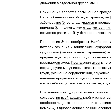
движений
в
отдельной
группе
мышц
.
Причиной
Э
.
является
повышенная
врожд
Началу
болезни
способствуют
травмы
,
инф
заболевание
Э
.
устанавливается
в
предше
причина
Э
. —
алкоголизм
отца
,
матери
ил
возможно
развитие
Э
.
у
больного
алкоголи
Проявления
Э
.
разнообразны
.
Наиболее
т
потерей
сознания
и
тоническими
судорога
судорогами
(
многократное
сокращение
)
вс
предшествует
короткий
(
продолжительнос
называемая
аура
.
Проявления
ауры
много
ветра
,
другие
могут
испытывать
головокру
груди
,
учащение
сердцебиения
,
слуховые
начинает
проделывать
однообразные
авто
возле
себя
вещи
,
топтаться
на
месте
,
круж
При
тонической
судороге
сильно
сжимают
сокращения
всей
дыхательной
мускулатур
особенно
лица
,
которое
становится
иссиня
немочь
»).
Одновременно
с
возникновение