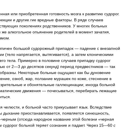
енная
или
приобретенная
готовность
мозга
к
развитию
судорог
.
екции
и
другие
.
гие
вредные
факторы
.
В
ряде
случаев
ствующих
поколениях
родственников
.
У
многих
больных
и
же
алкогольное
опьянение
родителей
в
момент
зачатия
,
змом
.
ипичен
большой
судорожный
припадок
—
падение
с
внезапной
ми
(
тело
напрягается
,
вытягивается
),
а
затем
клоническими
его
тела
.
Примерно
в
половине
случаев
припадку
судорог
тью
от
2
—
3
до
десятков
секунд
)
период
предвестников
—
так
образны
.
Некоторые
больные
ощущают
как
бы
дуновение
жение
,
озноб
,
жар
,
ползание
мурашек
по
коже
,
стеснение
в
,
зрительные
и
обонятельные
галлюцинации
;
иногда
больной
матические
движения
—
почесываться
,
перебирать
лежащие
иться
.
ся
челюсти
,
и
больной
часто
прикусывает
язык
.
Вследствие
ы
дыхание
приостанавливается
,
появляется
синюшность
,
-
черным
(
отсюда
народное
название
этой
болезни
«
черная
м
судорог
больной
теряет
сознание
и
падает
.
Через
15
—
60
с