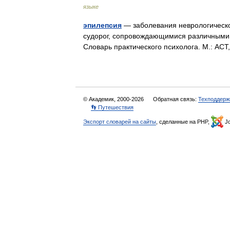
языке
эпилепсия
— заболевания неврологическо
судорог, сопровождающимися различными 
Словарь практического психолога. М.: АС
© Академик, 2000-2026
Обратная связь:
Техподдерж
👣 Путешествия
Экспорт словарей на сайты
, сделанные на PHP,
Jo