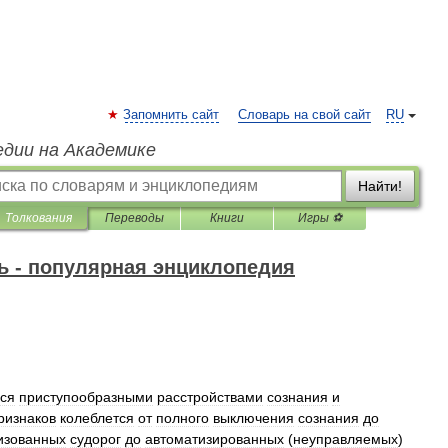
Запомнить сайт
Словарь на свой сайт
RU
едии на Академике
Найти!
Толкования
Переводы
Книги
Игры ⚽
 - популярная энциклопедия
ся
приступообразными
расстройствами
сознания
и
ризнаков
колеблется
от
полного
выключения
сознания
до
изованных
судорог
до
автоматизированных
(
неуправляемых
)